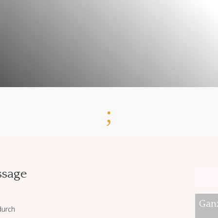
;
sage
Gan
durch