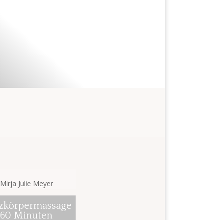
Mirja Julie Meyer
zkörpermassage
60 Minuten