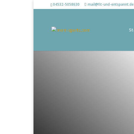
04532-5058630
mail@fit-und-entspannt.de
St
Ganzkörper