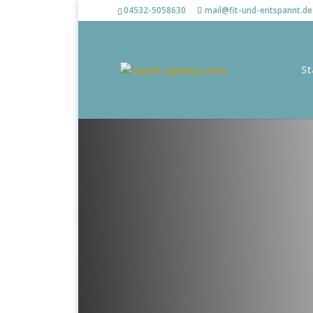
04532-5058630
mail@fit-und-entspannt.de
St
R
ücken-Fit
für jedes Alt
Off
ener Kurs mit 10er-Karte