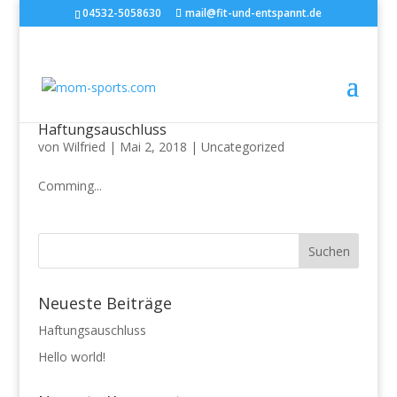
04532-5058630
mail@fit-und-entspannt.de
Haftungsauschluss
von
Wilfried
|
Mai 2, 2018
|
Uncategorized
Comming...
Neueste Beiträge
Haftungsauschluss
Hello world!