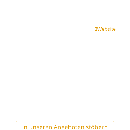
Josef Turner
Physiotherapeut
Details >>
Website
Iris Dahncke
Kursleiterin
Hier finden Sie alles
zu Entspannung, Physio oder Sportkursen
In unseren Angeboten stöbern