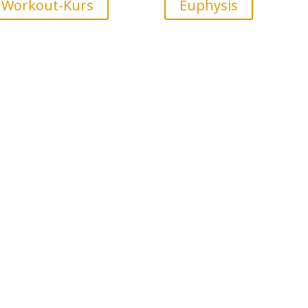
Workout-Kurs
Euphysis
ursstart alle zwei Monate!
Regelmäßige Kursstart
Training auf dem
Minitrampolin und
allgemeine Ganz-Körper
Übungen auf der Matte
Körperliche Ausdauer,
inklusive Dehnung
Stärkung der gesamten
Muskulatur wie
eckenboden, Bauch- und
Rückenmuskeln
Details >>