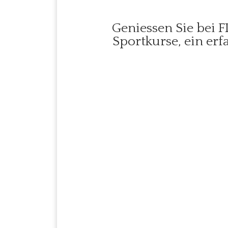
Geniessen Sie bei 
Sportkurse, ein er
Seit Oktober 2025 in 
Erdung &Weite
Seminar- und Begegnu