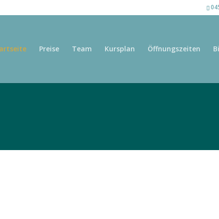
04
artseite
Preise
Team
Kursplan
Öffnungszeiten
B