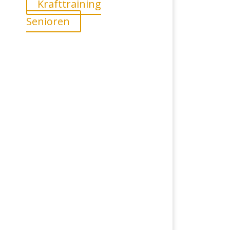
Krafttraining
Senioren
s
Einstieg jederzeit möglich!
-