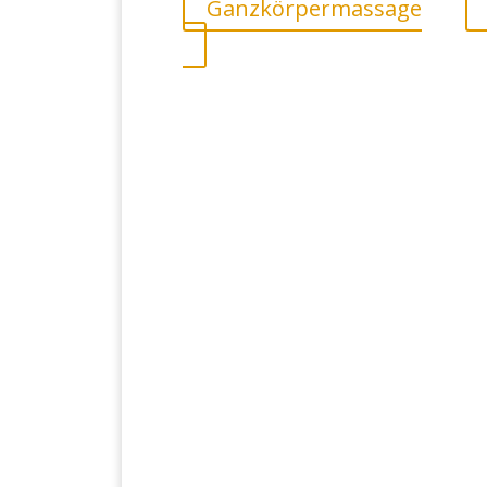
Ganzkörpermassage
K
B
Details >>
Anne Sund
Therapeutische Masseurin