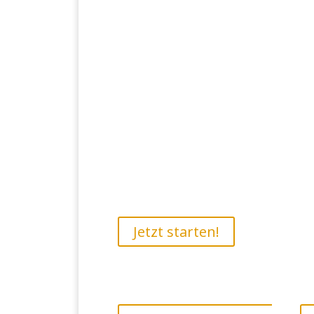
Langereihe 75, 22941 Je
Jetzt starten!